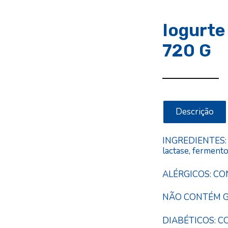
Iogurte
720 G
Descrição
INGREDIENTES: L
lactase, fermento
ALÉRGICOS: CO
NÃO CONTÉM G
DIABÉTICOS: C