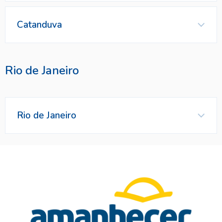
Representante
Catanduva
Representante
Contatos
Representante
Rio de Janeiro
Rio de Janeiro
Marca Vendida
Contatos
Contatos
Marca Vendida
Marca Vendida