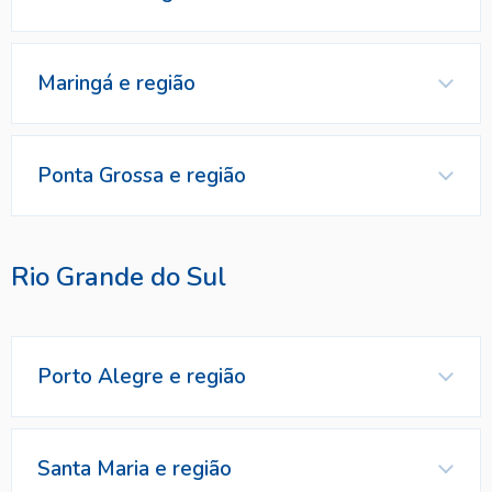
Marca Vendida
Contatos
Representante
Contatos
Maringá e região
Marca Vendida
Representante
Contatos
Ponta Grossa e região
Representante
Contatos
Rio Grande do Sul
Marca Vendida
Porto Alegre e região
Marca Vendida
Contatos
Representante
Santa Maria e região