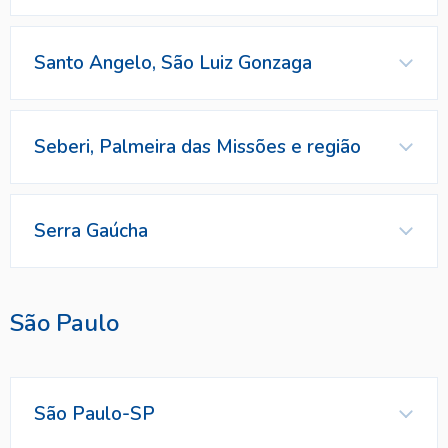
Marca Vendida
Representante
Contatos
Santo Angelo, São Luiz Gonzaga
Seberi, Palmeira das Missões e região
Contatos
Marca Vendida
Representante
Contatos
Serra Gaúcha
Marca Vendida
Contatos
São Paulo
Marca Vendida
São Paulo-SP
Marca Vendida