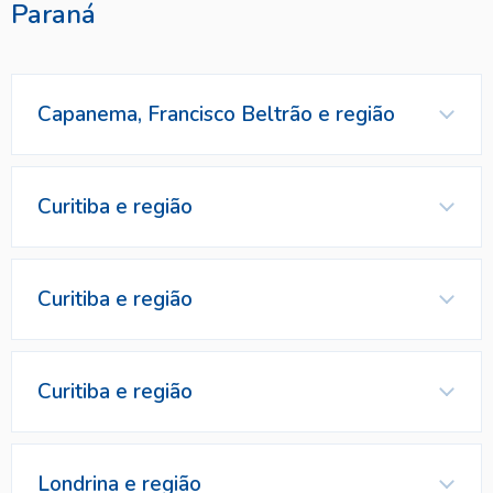
Paraná
Marca Vendida
Contatos
Capanema, Francisco Beltrão e região
Marca Vendida
Representante
Curitiba e região
Marca Vendida
Representante
Curitiba e região
Contatos
Representante
Contatos
Curitiba e região
Marca Vendida
Representante
Londrina e região