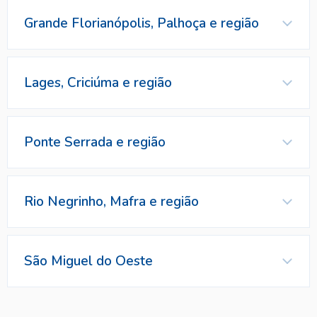
Grande Florianópolis, Palhoça e região
Contatos
Marca Vendida
Representante
Contatos
Lages, Criciúma e região
Representante
Marca Vendida
Contatos
Ponte Serrada e região
Marca Vendida
Representante
Rio Negrinho, Mafra e região
Marca Vendida
Contatos
Representante
Contatos
São Miguel do Oeste
Marca Vendida
Representante
Contatos