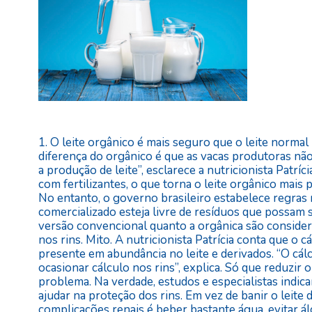
1. O leite orgânico é mais seguro que o leite normal
diferença do orgânico é que as vacas produtoras n
a produção de leite”, esclarece a nutricionista Patr
com fertilizantes, o que torna o leite orgânico mais
No entanto, o governo brasileiro estabelece regras r
comercializado esteja livre de resíduos que possam s
versão convencional quanto a orgânica são consider
nos rins. Mito. A nutricionista Patrícia conta que o cá
presente em abundância no leite e derivados. “O cál
ocasionar cálculo nos rins”, explica. Só que reduzir 
problema. Na verdade, estudos e especialistas indic
ajudar na proteção dos rins. Em vez de banir o leite 
complicações renais é beber bastante água, evitar á