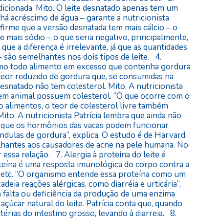
dicionada. Mito. O leite desnatado apenas tem um
há acréscimo de água – garante a nutricionista
afirme que a versão desnatada tem mais cálcio – o
 mais sódio – o que seria negativo, principalmente,
 que a diferença é irrelevante, já que as quantidades
 são semelhantes nos dois tipos de leite. 4.
omo todo alimento em excesso que contenha gordura
m teor reduzido de gordura que, se consumidas na
esnatado não tem colesterol. Mito. A nutricionista
gem animal possuem colesterol. “O que ocorre com o
o alimentos, o teor de colesterol livre também
 Mito. A nutricionista Patrícia lembra que ainda não
 que os hormônios das vacas podem funcionar
dulas de gordura”, explica. O estudo é de Harvard
lhantes aos causadores de acne na pele humana. No
essa relação. 7. Alergia à proteína do leite é
roteína é uma resposta imunológica do corpo contra a
ala etc. “O organismo entende essa proteína como um
eia reações alérgicas, como diarréia e urticária”,
 é a falta ou deficiência da produção de uma enzima
 açúcar natural do leite. Patrícia conta que, quando
érias do intestino grosso, levando à diarreia. 8.