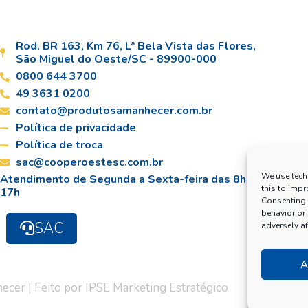
Rod. BR 163, Km 76, Lª Bela Vista das Flores,
São Miguel do Oeste/SC - 89900-000
0800 644 3700
49 3631 0200
contato@produtosamanhecer.com.br
Política de privacidade
Política de troca
sac@cooperoestesc.com.br
We use tech
Atendimento de Segunda a Sexta-feira das 8h às
this to imp
17h
Consenting 
behavior or
SAC
adversely af
A
er | Feito por IPSE Marketing Estratégico