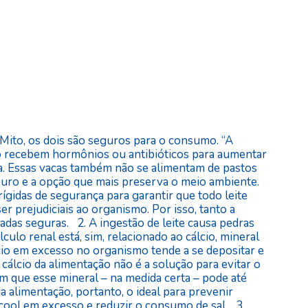
 Mito, os dois são seguros para o consumo. “A
ão recebem hormônios ou antibióticos para aumentar
ícia. Essas vacas também não se alimentam de pastos
 puro e a opção que mais preserva o meio ambiente.
ígidas de segurança para garantir que todo leite
er prejudiciais ao organismo. Por isso, tanto a
adas seguras. 2. A ingestão de leite causa pedras
lculo renal está, sim, relacionado ao cálcio, mineral
cio em excesso no organismo tende a se depositar e
o cálcio da alimentação não é a solução para evitar o
am que esse mineral – na medida certa – pode até
da alimentação, portanto, o ideal para prevenir
lcool em excesso e reduzir o consumo de sal. 3.