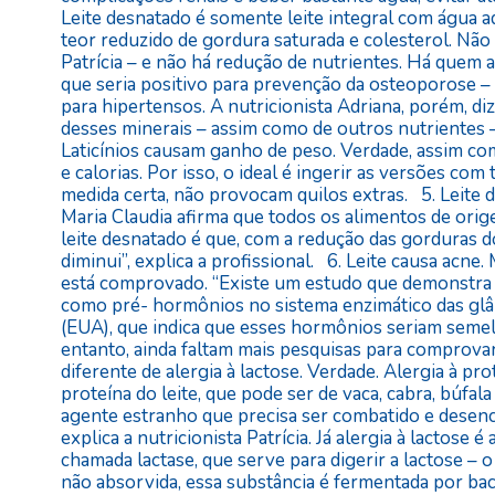
Leite desnatado é somente leite integral com água a
teor reduzido de gordura saturada e colesterol. Não 
Patrícia – e não há redução de nutrientes. Há quem 
que seria positivo para prevenção da osteoporose – e
para hipertensos. A nutricionista Adriana, porém, diz
desses minerais – assim como de outros nutrientes –
Laticínios causam ganho de peso. Verdade, assim c
e calorias. Por isso, o ideal é ingerir as versões co
medida certa, não provocam quilos extras. 5. Leite d
Maria Claudia afirma que todos os alimentos de ori
leite desnatado é que, com a redução das gorduras d
diminui”, explica a profissional. 6. Leite causa acne.
está comprovado. “Existe um estudo que demonstra
como pré- hormônios no sistema enzimático das glân
(EUA), que indica que esses hormônios seriam seme
entanto, ainda faltam mais pesquisas para comprovar 
diferente de alergia à lactose. Verdade. Alergia à p
proteína do leite, que pode ser de vaca, cabra, búf
agente estranho que precisa ser combatido e desencad
explica a nutricionista Patrícia. Já alergia à lactose
chamada lactase, que serve para digerir a lactose – o
não absorvida, essa substância é fermentada por bact